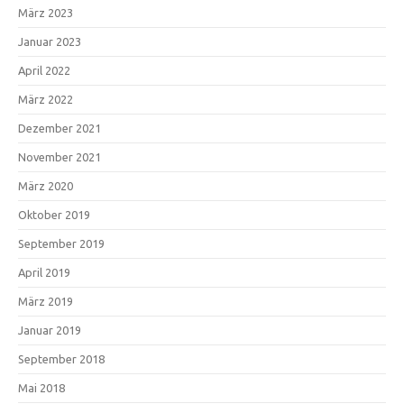
März 2023
Januar 2023
April 2022
März 2022
Dezember 2021
November 2021
März 2020
Oktober 2019
September 2019
April 2019
März 2019
Januar 2019
September 2018
Mai 2018