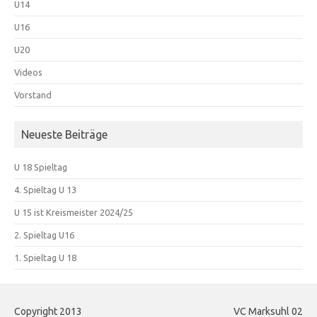
U14
U16
U20
Videos
Vorstand
Neueste Beiträge
U 18 Spieltag
4. Spieltag U 13
U 15 ist Kreismeister 2024/25
2. Spieltag U16
1. Spieltag U 18
Copyright 2013
VC Marksuhl 02