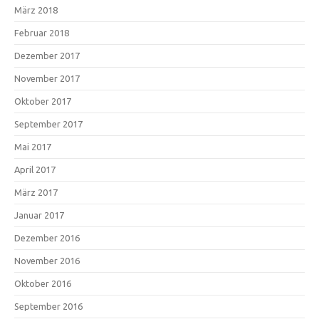
März 2018
Februar 2018
Dezember 2017
November 2017
Oktober 2017
September 2017
Mai 2017
April 2017
März 2017
Januar 2017
Dezember 2016
November 2016
Oktober 2016
September 2016