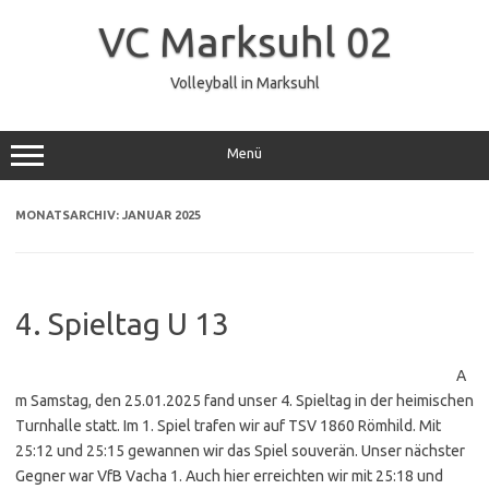
Zum
Inhalt
VC Marksuhl 02
springen
Volleyball in Marksuhl
Menü
MONATSARCHIV:
JANUAR 2025
4. Spieltag U 13
A
m Samstag, den 25.01.2025 fand unser 4. Spieltag in der heimischen
Turnhalle statt. Im 1. Spiel trafen wir auf TSV 1860 Römhild. Mit
25:12 und 25:15 gewannen wir das Spiel souverän. Unser nächster
Gegner war VfB Vacha 1. Auch hier erreichten wir mit 25:18 und