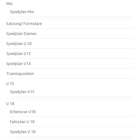
Mix
Spielplan Mix
Satzung/ Formulare
Spielplan Damen
Spielplan U 20
Spielplan U13
Spielplan U14
Trainingszeiten
U 15
Spielplan U15
U 18
Erbenisse U18
Fahrplan U 18
Spielplan U 18