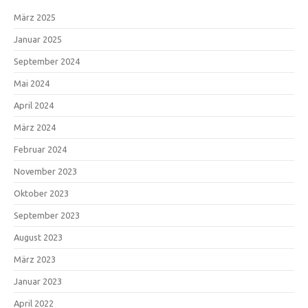
März 2025
Januar 2025
September 2024
Mai 2024
April 2024
März 2024
Februar 2024
November 2023
Oktober 2023
September 2023
August 2023
März 2023
Januar 2023
April 2022