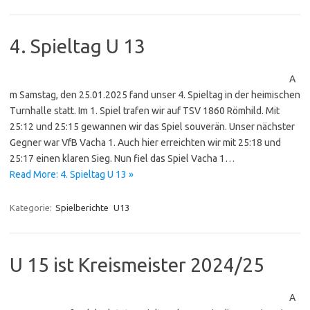
4. Spieltag U 13
A
m Samstag, den 25.01.2025 fand unser 4. Spieltag in der heimischen
Turnhalle statt. Im 1. Spiel trafen wir auf TSV 1860 Römhild. Mit
25:12 und 25:15 gewannen wir das Spiel souverän. Unser nächster
Gegner war VfB Vacha 1. Auch hier erreichten wir mit 25:18 und
25:17 einen klaren Sieg. Nun fiel das Spiel Vacha 1…
Read More: 4. Spieltag U 13 »
Kategorie:
Spielberichte
U13
U 15 ist Kreismeister 2024/25
A