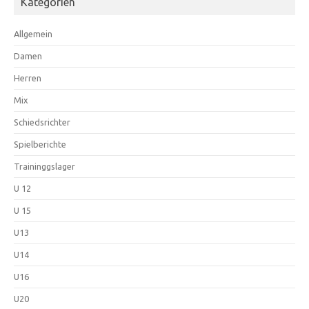
Kategorien
Allgemein
Damen
Herren
Mix
Schiedsrichter
Spielberichte
Traininggslager
U 12
U 15
U13
U14
U16
U20