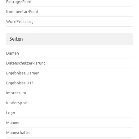
Eintrags-Feed
Kommentar-Feed
WordPress.org
Seiten
Damen
Datenschutzerklärung
Ergebnisse Damen
Ergebnisse U13
Impressum
Kindersport
Logo
Männer
Mannschaften