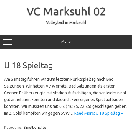
Zum
Inhalt
VC Marksuhl 02
springen
Volleyball in Marksuhl
Menü
U 18 Spieltag
Am Samstag fuhren wir zum letzten Punktspieltag nach Bad
Salzungen. Wir hatten VV Werratal Bad Salzungen als ersten
Gegner. Er überzeugte mit starken Aufschlägen, die wir leider nicht
gut annehmen konnten und dadurch kein eigenes Spiel aufbauen
konnten. Wir mussten uns mit 0:2 ( 16:25, 22:25) geschlagen geben.
Im 2. Spiel kämpften wir gegen SVW…
Read More: U 18 Spieltag »
Kategorie:
Spielberichte