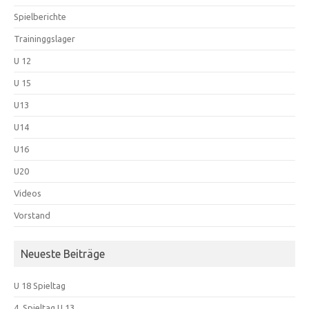
Spielberichte
Traininggslager
U 12
U 15
U13
U14
U16
U20
Videos
Vorstand
Neueste Beiträge
U 18 Spieltag
4. Spieltag U 13