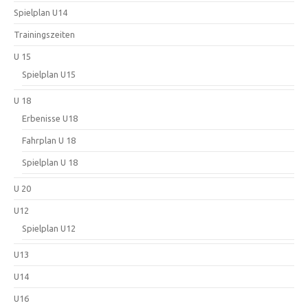
Spielplan U14
Trainingszeiten
U 15
Spielplan U15
U 18
Erbenisse U18
Fahrplan U 18
Spielplan U 18
U 20
U12
Spielplan U12
U13
U14
U16